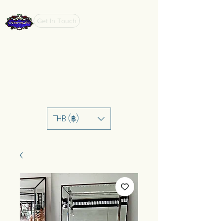
Get In Touch
THB (฿)