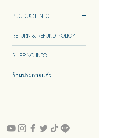
info below.
Customization of the size is available.
PRODUCT INFO
Talk to us to get quotation.
Size 60x180 cm (RTS)
Come with wooden backing for
RETURN & REFUND POLICY
Please check at the store for precise
safety and keyhole for wall hanging
dimensions.
at the back.
No Return and Refund.
Come with wooden backing for
SHIPPING INFO
safety and keyhole hanger for wall
กระจกขอบเจียรคู๋ กรอบตะกั่ว
hanging at the back. Stand+1000
แบบพร้อมขายมี 1 ขนาด ดูข้อมูล
Car delivery and pickup at store is
baht.
ขนาดด้านล่าง
ร้านประกายแก้ว
available.
สามารถปรับแต่งขนาดได้ พูดคุยกับ
เราเพื่อรับใบเสนอราคา
#prakaykaew คัดสรรกระจกหลาก
มาพร้อมแผ่นรองไม้เพื่อความ
หลายแบบมาเพื่อคุณ…
ปลอดภัย และรูกุญแจสําหรับแขวน
💥ON SALE NOW💥สินค้าสวย ๆ
คุณภาพดีรอคุณอยู่เพียบ!!!
ผนังด้านหลัง
Ready to sell! กดสั่งเลย ==>
https://www.prakaykaewth.com/read
y-to-sell
สินค้ามีพร้อมจัดส่งทั่วประเทศ