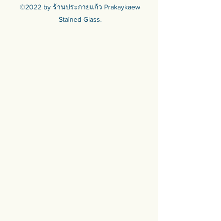
🟦🟪🟦🟪🟦🟪🟦🟪🟦🟪🟦🟪🟦🟪
©2022 by ร้านประกายแก้ว Prakaykaew
ร้านประกายแก้ว Prakaykaew
Stained Glass.
Stained Glass - The Art of Stained
Glass Since 1994 We are the best
traditional stained glass studio in
Thailand.
🟦🟪🟦🟪🟦🟪🟦🟪🟦🟪🟦🟪🟦🟪
For more info >>>
🛒 สั่งซื้อได้ทางทั้ง facebook ร้าน
ประกายแก้วและทางเว็บไซต์
🌐 https://www.prakaykaewth.com/
📞 Tel: 084 671 9661
# PrakaykaewThailand
#Prakaykaewth #ประกายแก้ว
#baanlaesuan #interiordesign
#homedecor #กระจกสี #กระจกสเต
นกลาส #กระจกตกแต่ง #กระจก
ดีไซน์ #กระจกดีไซเนอร์
#เฟอร์นิเจอร์ติดผนัง #ของตกแต่ง
บ้าน #กระจกตกแต่งผนัง #กระจกวิน