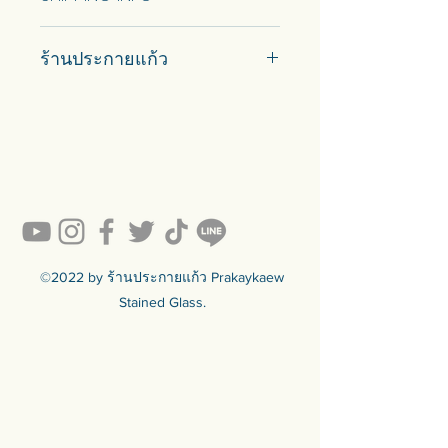
Car delivery and pickup at store is
ร้านประกายแก้ว
available.
#prakaykaew คัดสรรกระจกหลาก
หลายแบบมาเพื่อคุณ…
💥ON SALE NOW💥สินค้าสวย ๆ
คุณภาพดีรอคุณอยู่เพียบ!!!
Ready to sell! กดสั่งเลย ==>
https://www.prakaykaewth.com/read
y-to-sell
สินค้ามีพร้อมจัดส่งทั่วประเทศ
🟦🟪🟦🟪🟦🟪🟦🟪🟦🟪🟦🟪🟦🟪
©2022 by ร้านประกายแก้ว Prakaykaew
ร้านประกายแก้ว Prakaykaew
Stained Glass.
Stained Glass - The Art of Stained
Glass Since 1994 We are the best
traditional stained glass studio in
Thailand.
🟦🟪🟦🟪🟦🟪🟦🟪🟦🟪🟦🟪🟦🟪
For more info >>>