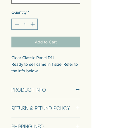
Quantity
*
Add to Cart
Clear Classic Panel D11
Ready to sell came in 1 size. Refer to
the info below.
Customization of the size is available.
Talk to us to get quotation.
PRODUCT INFO
แผงกระจกสีใสคลาสสิค D11
Clear Classic Panel D11 Size
แบบพร้อมขายมี 1 ขนาด ดูข้อมูลด้าน
RETURN & REFUND POLICY
28.6x100cm (RTS)
ล่าง
สามารถปรับแต่งขนาดได้ พูดคุยกับ
No Return and Refund.
เราเพื่อรับใบเสนอราคา
SHIPPING INFO