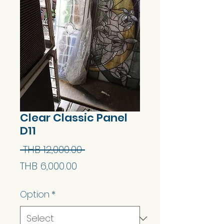
Clear Classic Panel
D11
Regular
 THB 12,000.00 
Sale
Price
THB 6,000.00
Price
Option
*