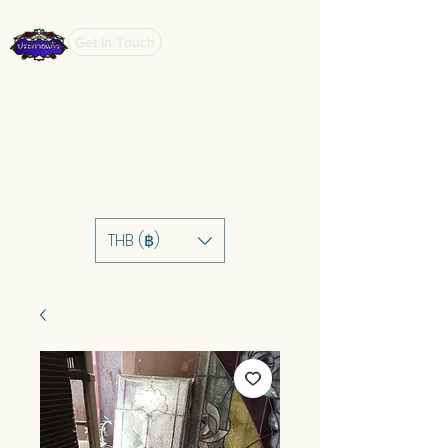
Get In Touch
THB (฿)