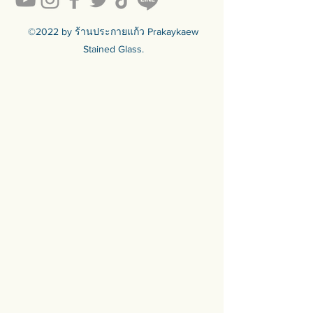
y-to-sell
สินค้ามีพร้อมจัดส่งทั่วประเทศ
🟦🟪🟦🟪🟦🟪🟦🟪🟦🟪🟦🟪🟦🟪
©2022 by ร้านประกายแก้ว Prakaykaew
ร้านประกายแก้ว Prakaykaew
Stained Glass.
Stained Glass - The Art of Stained
Glass Since 1994 We are the best
traditional stained glass studio in
Thailand.
🟦🟪🟦🟪🟦🟪🟦🟪🟦🟪🟦🟪🟦🟪
For more info >>>
🛒 สั่งซื้อได้ทางทั้ง facebook ร้าน
ประกายแก้วและทางเว็บไซต์
🌐 https://www.prakaykaewth.com/
📞 Tel: 084 671 9661
# PrakaykaewThailand
#Prakaykaewth #ประกายแก้ว
#baanlaesuan #interiordesign
#homedecor #กระจกสี #กระจกสเต
นกลาส #กระจกตกแต่ง #กระจก
ดีไซน์ #กระจกดีไซเนอร์
#เฟอร์นิเจอร์ติดผนัง #ของตกแต่ง