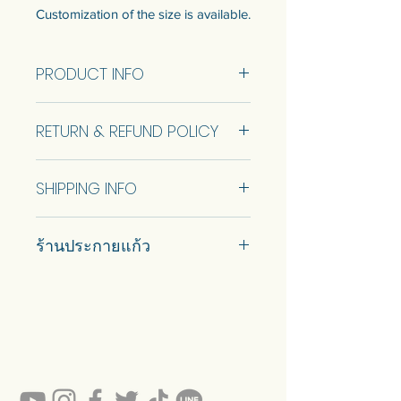
Customization of the size is available.
Talk to us to get quotation.
PRODUCT INFO
Come with wooden backing for
safety and keyhole for wall hanging
Size 63.5 x 46 cm.
at the back.
RETURN & REFUND POLICY
แบบพร้อมขายมี 1 ขนาด ดูข้อมูล
No Return and Refund.
ขนาดด้านล่าง
SHIPPING INFO
สามารถปรับแต่งขนาดได้ พูดคุยกับ
เราเพื่อรับใบเสนอราคา
Car delivery and pickup at store is
มาพร้อมแผ่นรองไม้เพื่อความ
ร้านประกายแก้ว
available.
ปลอดภัย และรูกุญแจสําหรับแขวน
ผนังด้านหลัง
#prakaykaew คัดสรรกระจกหลาก
หลายแบบมาเพื่อคุณ…
💥ON SALE NOW💥สินค้าสวย ๆ
คุณภาพดีรอคุณอยู่เพียบ!!!
Ready to sell! กดสั่งเลย ==>
https://www.prakaykaewth.com/read