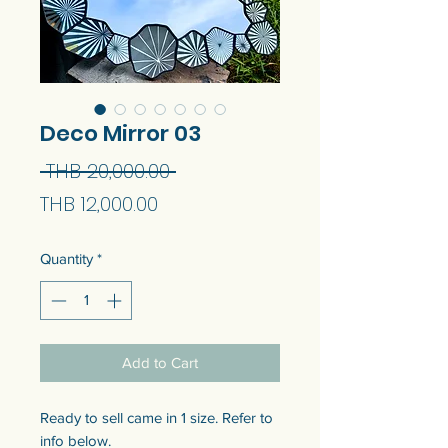
Deco Mirror 03
Regular
 THB 20,000.00 
Sale
Price
THB 12,000.00
Price
Quantity
*
Add to Cart
Ready to sell came in 1 size. Refer to
info below.