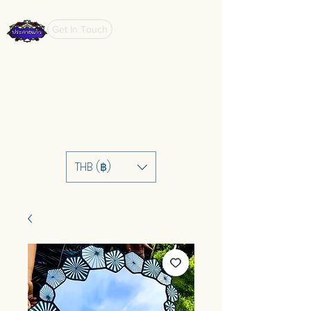
Get In Touch
THB (฿)