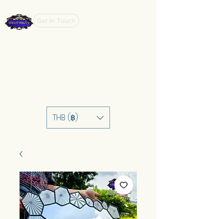
Get In Touch
THB (฿)