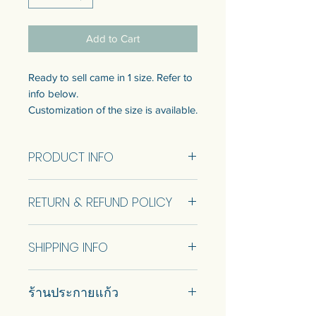
Add to Cart
Ready to sell came in 1 size. Refer to
info below.
Customization of the size is available.
Talk to us to get quotation.
PRODUCT INFO
Come with wooden backing for
safety and keyhole for wall hanging
Size 61 x 55 cm.
at the back.
RETURN & REFUND POLICY
แบบพร้อมขายมี 1 ขนาด ดูข้อมูล
No Return and Refund.
ขนาดด้านล่าง
SHIPPING INFO
สามารถปรับแต่งขนาดได้ พูดคุยกับ
เราเพื่อรับใบเสนอราคา
Car delivery and pickup at store is
มาพร้อมแผ่นรองไม้เพื่อความ
ร้านประกายแก้ว
available.
ปลอดภัย และรูกุญแจสําหรับแขวน