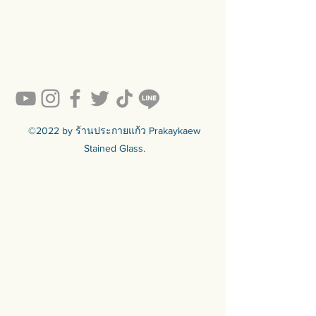
ผนังด้านหลัง
#prakaykaew คัดสรรกระจกหลาก
หลายแบบมาเพื่อคุณ…
💥ON SALE NOW💥สินค้าสวย ๆ
คุณภาพดีรอคุณอยู่เพียบ!!!
Ready to sell! กดสั่งเลย ==>
https://www.prakaykaewth.com/read
y-to-sell
สินค้ามีพร้อมจัดส่งทั่วประเทศ
🟦🟪🟦🟪🟦🟪🟦🟪🟦🟪🟦🟪🟦🟪
©2022 by ร้านประกายแก้ว Prakaykaew
ร้านประกายแก้ว Prakaykaew
Stained Glass.
Stained Glass - The Art of Stained
Glass Since 1994 We are the best
traditional stained glass studio in
Thailand.
🟦🟪🟦🟪🟦🟪🟦🟪🟦🟪🟦🟪🟦🟪
For more info >>>
🛒 สั่งซื้อได้ทางทั้ง facebook ร้าน
ประกายแก้วและทางเว็บไซต์
🌐 https://www.prakaykaewth.com/
📞 Tel: 084 671 9661