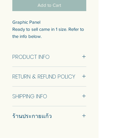
Add to Cart
Graphic Panel
Ready to sell came in 1 size. Refer to
the info below.
Price per 1 panel
Customization of the size is available.
PRODUCT INFO
Talk to us to get quotation.
Graphic Panel Size 12x68cm (RTS)
แผงกระจกลายกราฟฟิก
RETURN & REFUND POLICY
แบบพร้อมขายมี 1 ขนาด ดูข้อมูลด้าน
ล่าง
No Return and Refund.
ราคาต่อ 1 แผง
SHIPPING INFO
สามารถปรับแต่งขนาดได้ พูดคุยกับ
เราเพื่อรับใบเสนอราคา
Car delivery and pickup at store is
ร้านประกายแก้ว
available.
#prakaykaew คัดสรรกระจกหลาก
หลายแบบมาเพื่อคุณ…