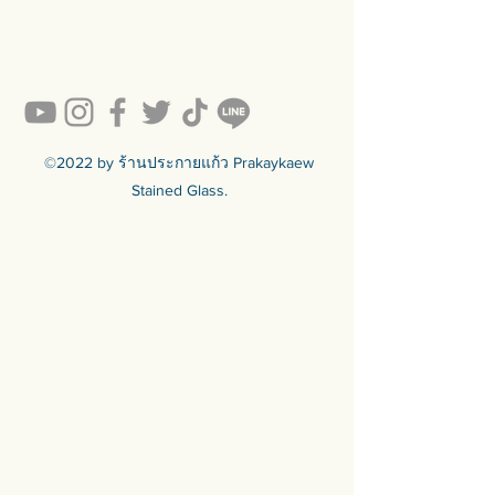
💥ON SALE NOW💥สินค้าสวย ๆ
คุณภาพดีรอคุณอยู่เพียบ!!!
Ready to sell! กดสั่งเลย ==>
https://www.prakaykaewth.com/read
y-to-sell
สินค้ามีพร้อมจัดส่งทั่วประเทศ
🟦🟪🟦🟪🟦🟪🟦🟪🟦🟪🟦🟪🟦🟪
©2022 by ร้านประกายแก้ว Prakaykaew
ร้านประกายแก้ว Prakaykaew
Stained Glass.
Stained Glass - The Art of Stained
Glass Since 1994 We are the best
traditional stained glass studio in
Thailand.
🟦🟪🟦🟪🟦🟪🟦🟪🟦🟪🟦🟪🟦🟪
For more info >>>
🛒 สั่งซื้อได้ทางทั้ง facebook ร้าน
ประกายแก้วและทางเว็บไซต์
🌐 https://www.prakaykaewth.com/
📞 Tel: 084 671 9661
# PrakaykaewThailand
#Prakaykaewth #ประกายแก้ว