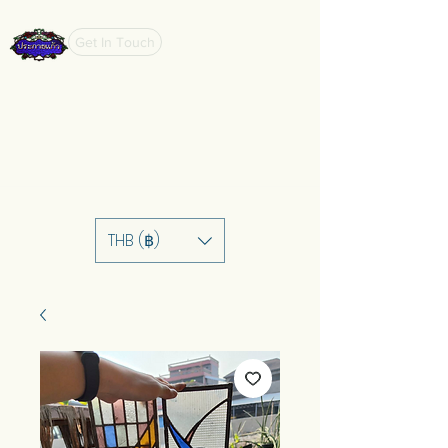
Get In Touch
THB (฿)