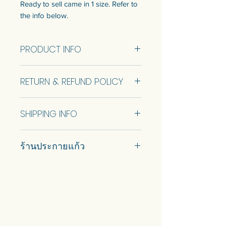
Ready to sell came in 1 size. Refer to
the info below.
Customization of the size is available.
Talk to us to get quotation.
PRODUCT INFO
ประตูฮวงจุ้ยครึ่งวงกลม
Half Circle Feng Shui Door Size
แบบพร้อมขายมี 1 ขนาด ดูข้อมูลด้าน
RETURN & REFUND POLICY
90x200cm (RTS)
ล่าง
สามารถปรับแต่งขนาดได้ พูดคุยกับ
No Return and Refund.
เราเพื่อรับใบเสนอราคา
SHIPPING INFO
Car delivery and pickup at store is
ร้านประกายแก้ว
available.
#prakaykaew คัดสรรกระจกหลาก
หลายแบบมาเพื่อคุณ…
💥ON SALE NOW💥สินค้าสวย ๆ
คุณภาพดีรอคุณอยู่เพียบ!!!
Ready to sell! กดสั่งเลย ==>
https://www.prakaykaewth.com/read