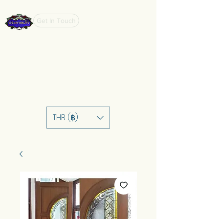
Get In Touch
THB (฿)