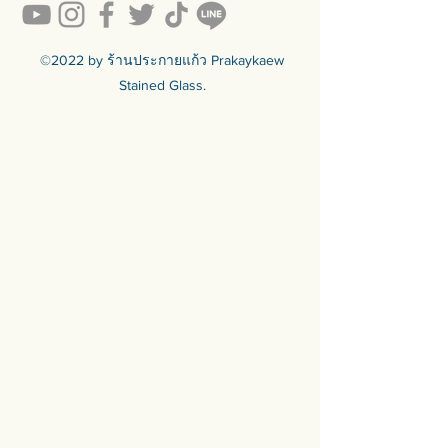
y-to-sell
สินค้ามีพร้อมจัดส่งทั่วประเทศ
🟦🟪🟦🟪🟦🟪🟦🟪🟦🟪🟦🟪🟦🟪
©2022 by ร้านประกายแก้ว Prakaykaew
ร้านประกายแก้ว Prakaykaew
Stained Glass.
Stained Glass - The Art of Stained
Glass Since 1994 We are the best
traditional stained glass studio in
Thailand.
🟦🟪🟦🟪🟦🟪🟦🟪🟦🟪🟦🟪🟦🟪
For more info >>>
🛒 สั่งซื้อได้ทางทั้ง facebook ร้าน
ประกายแก้วและทางเว็บไซต์
🌐 https://www.prakaykaewth.com/
📞 Tel: 084 671 9661
# PrakaykaewThailand
#Prakaykaewth #ประกายแก้ว
#baanlaesuan #interiordesign
#homedecor #กระจกสี #กระจกสเต
นกลาส #กระจกตกแต่ง #กระจก
ดีไซน์ #กระจกดีไซเนอร์