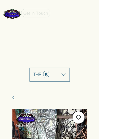
Get In Touch
THB (฿)