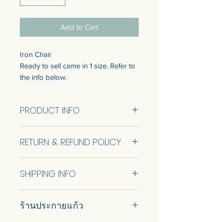
Add to Cart
Iron Chair
Ready to sell came in 1 size. Refer to
the info below.
Customization of the size is available.
Talk to us to get quotation.
PRODUCT INFO
เก้าอี้เหล็ก
Iron Chair Size 53x53x92 cm (RTS)
พร้อมขายมีขนาด 1 แบบ ดูข้อมูลด้าน
RETURN & REFUND POLICY
ล่าง
สามารถปรับแต่งขนาดได้ พูดคุยกับ
No Return and Refund.
เราเพื่อรับใบเสนอราคา
SHIPPING INFO
Car delivery and pickup at store is
ร้านประกายแก้ว
available.