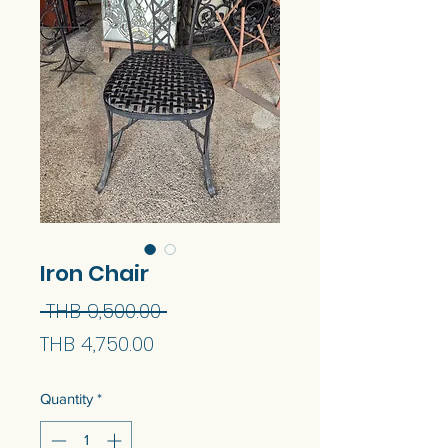
Iron Chair
Regular
 THB 9,500.00 
Sale
Price
THB 4,750.00
Price
Quantity
*