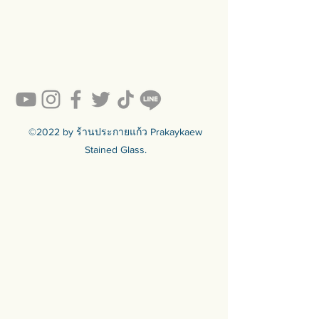
#prakaykaew คัดสรรกระจกหลาก
หลายแบบมาเพื่อคุณ…
💥ON SALE NOW💥สินค้าสวย ๆ
คุณภาพดีรอคุณอยู่เพียบ!!!
Ready to sell! กดสั่งเลย ==>
https://www.prakaykaewth.com/read
y-to-sell
สินค้ามีพร้อมจัดส่งทั่วประเทศ
🟦🟪🟦🟪🟦🟪🟦🟪🟦🟪🟦🟪🟦🟪
©2022 by ร้านประกายแก้ว Prakaykaew
ร้านประกายแก้ว Prakaykaew
Stained Glass.
Stained Glass - The Art of Stained
Glass Since 1994 We are the best
traditional stained glass studio in
Thailand.
🟦🟪🟦🟪🟦🟪🟦🟪🟦🟪🟦🟪🟦🟪
For more info >>>
🛒 สั่งซื้อได้ทางทั้ง facebook ร้าน
ประกายแก้วและทางเว็บไซต์
🌐 https://www.prakaykaewth.com/
📞 Tel: 084 671 9661