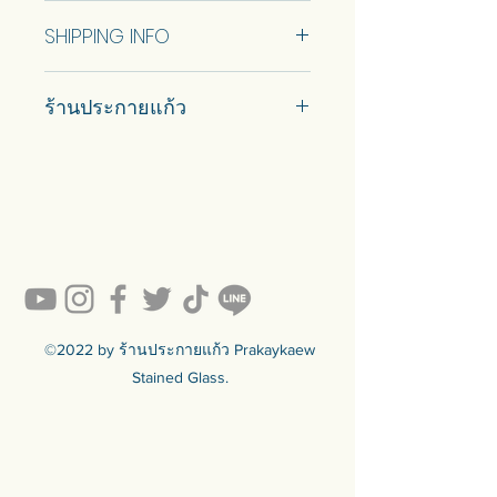
No Return and Refund.
additional colour retouch or change
SHIPPING INFO
to be made within the price.
Car delivery and pickup at store is
ประตูกระจกสเตนกลาส ลายดอกทิส
ร้านประกายแก้ว
available.
เซิล กระจกโปร่งแสงพรางตา บานไม้
สักเก่าเกรดAA บานพับ2ตอน
#prakaykaew คัดสรรกระจกหลาก
แบบพร้อมขายมี 1 ขนาด ขายเป็นคู่ ดู
หลายแบบมาเพื่อคุณ…
ข้อมูลด้านล่าง
💥ON SALE NOW💥สินค้าสวย ๆ
คุณภาพดีรอคุณอยู่เพียบ!!!
สามารถปรับแต่งขนาดได้ พูดคุยกับ
Ready to sell! กดสั่งเลย ==>
เราเพื่อรับใบเสนอราคา
https://www.prakaykaewth.com/read
ราคานี้เป็นไปตามเงื่อนไข ไม่มีการรี
y-to-sell
ทัชหรือเปลี่ยนแปลงสีเพิ่มเติมภายใน
สินค้ามีพร้อมจัดส่งทั่วประเทศ
ราคานี้
🟦🟪🟦🟪🟦🟪🟦🟪🟦🟪🟦🟪🟦🟪
©2022 by ร้านประกายแก้ว Prakaykaew
ร้านประกายแก้ว Prakaykaew
Stained Glass.
Stained Glass - The Art of Stained
Glass Since 1994 We are the best
traditional stained glass studio in
Thailand.
🟦🟪🟦🟪🟦🟪🟦🟪🟦🟪🟦🟪🟦🟪