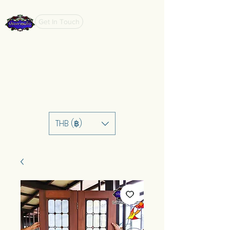
Get In Touch
THB (฿)