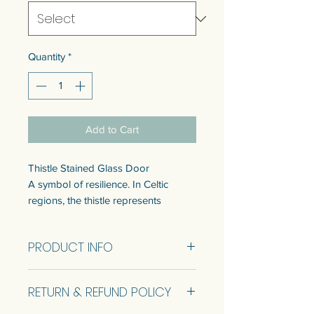
Quantity
*
Add to Cart
Thistle Stained Glass Door
A symbol of resilience. In Celtic
regions, the thistle represents
devotion, bravery, determination,
and strength.
PRODUCT INFO
Ready to sell, came in 1 size. Sell in
pairs. Refer to the info below.
Door Size 47x188.5 cm (RTS)
Customization of the size is available.
RETURN & REFUND POLICY
Pais: 94.5x188.5 cm
Talk to us to get a quotation.
This price is true to the condition. No