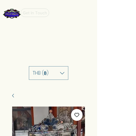
Get In Touch
THB (฿)