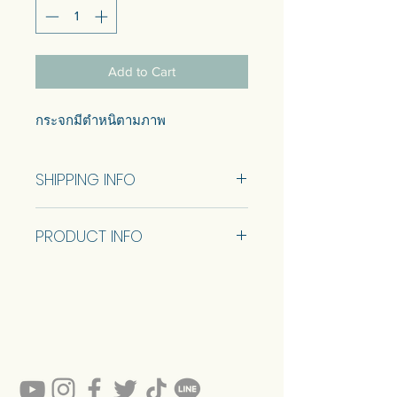
Add to Cart
กระจกมีตำหนิตามภาพ
SHIPPING INFO
Car delivery and pickup at store is
PRODUCT INFO
available.
Size 102×141 Cm.