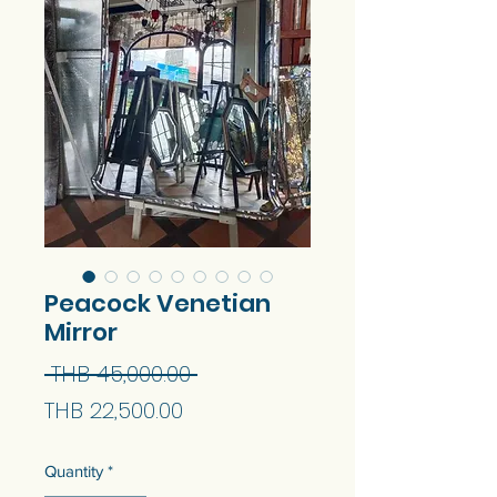
Peacock Venetian
Mirror
Regular
 THB 45,000.00 
Sale
Price
THB 22,500.00
Price
Quantity
*