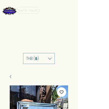
Get In Touch
THB (฿)