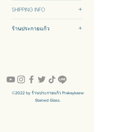
No Return and Refund.
Option 4: Size 55.5x40 cm (RTS)
SHIPPING INFO
Option 5: Size 40.5x53.5 cm (RTS)
Option 6: Size 60x37 cm (RTS)
Car delivery and pickup at store is
Please check the store for precise
ร้านประกายแก้ว
available.
dimensions.
Come with wooden backing for
#prakaykaew คัดสรรกระจกหลาก
safety and keyhole hanger for wall
หลายแบบมาเพื่อคุณ…
hanging at the back.
💥ON SALE NOW💥สินค้าสวย ๆ
คุณภาพดีรอคุณอยู่เพียบ!!!
Ready to sell! กดสั่งเลย ==>
https://www.prakaykaewth.com/read
y-to-sell
สินค้ามีพร้อมจัดส่งทั่วประเทศ
🟦🟪🟦🟪🟦🟪🟦🟪🟦🟪🟦🟪🟦🟪
©2022 by ร้านประกายแก้ว Prakaykaew
ร้านประกายแก้ว Prakaykaew
Stained Glass.
Stained Glass - The Art of Stained
Glass Since 1994 We are the best
traditional stained glass studio in
Thailand.
🟦🟪🟦🟪🟦🟪🟦🟪🟦🟪🟦🟪🟦🟪