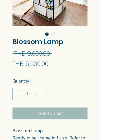
Blossom Lamp
Regular
 THB 9,000.00 
Sale
Price
THB 5,500.00
Price
Quantity
*
Add to Cart
Blossom Lamp
Ready to sell came in 1 size. Refer to