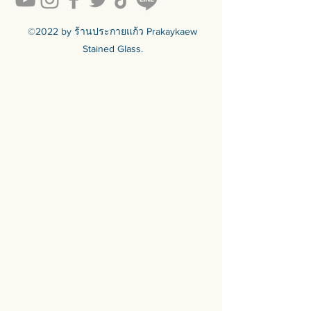
y-to-sell
สินค้ามีพร้อมจัดส่งทั่วประเทศ
🟦🟪🟦🟪🟦🟪🟦🟪🟦🟪🟦🟪🟦🟪
©2022 by ร้านประกายแก้ว Prakaykaew
ร้านประกายแก้ว Prakaykaew
Stained Glass.
Stained Glass - The Art of Stained
Glass Since 1994 We are the best
traditional stained glass studio in
Thailand.
🟦🟪🟦🟪🟦🟪🟦🟪🟦🟪🟦🟪🟦🟪
For more info >>>
🛒 สั่งซื้อได้ทางทั้ง facebook ร้าน
ประกายแก้วและทางเว็บไซต์
🌐 https://www.prakaykaewth.com/
📞 Tel: 084 671 9661
# PrakaykaewThailand
#Prakaykaewth #ประกายแก้ว
#baanlaesuan #interiordesign
#homedecor #กระจกสี #กระจกสเต
นกลาส #กระจกตกแต่ง #กระจก
ดีไซน์ #กระจกดีไซเนอร์
#เฟอร์นิเจอร์ติดผนัง #ของตกแต่ง