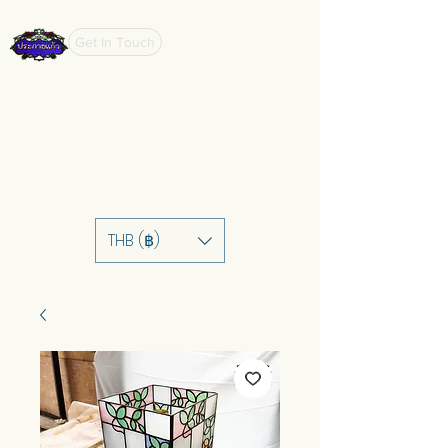
Get In Touch
THB (฿)