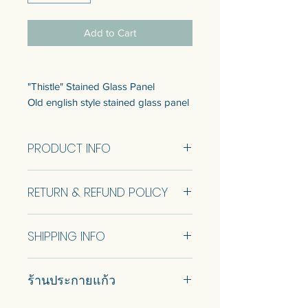
Add to Cart
"Thistle" Stained Glass Panel
Old english style stained glass panel
to warm up your home.
Ready to sell came in 1 size. Refer to
PRODUCT INFO
the info below.
Customization of the size is available.
Size 55.5x63.5 Cm.
Talk to us to get quotation.
RETURN & REFUND POLICY
แผงกระจกสี "ดอกทิสเซิล"
No Return and Refund.
แผงกระจกสีสไตล์อังกฤษโบราณเพื่อ
SHIPPING INFO
ทำให้บ้านของคุณอบอุ่น
แบบพร้อมขายมี 1 ขนาด ดูข้อมูลด้าน
Car delivery and pickup at store is
ล่าง แผ่นเดี่ยว
ร้านประกายแก้ว
available.
สามารถปรับแต่งขนาดได้ พูดคุยกับ
เราเพื่อรับใบเสนอราคา