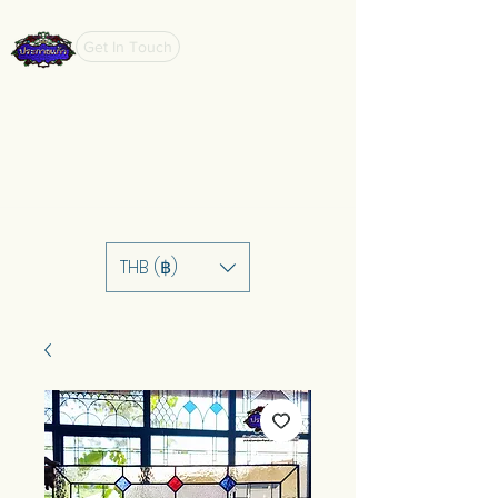
Get In Touch
THB (฿)