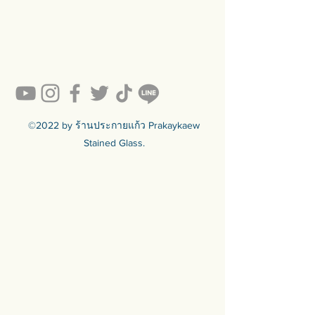
#prakaykaew คัดสรรกระจกหลาก
หลายแบบมาเพื่อคุณ…
💥ON SALE NOW💥สินค้าสวย ๆ
คุณภาพดีรอคุณอยู่เพียบ!!!
Ready to sell! กดสั่งเลย ==>
https://www.prakaykaewth.com/read
y-to-sell
สินค้ามีพร้อมจัดส่งทั่วประเทศ
🟦🟪🟦🟪🟦🟪🟦🟪🟦🟪🟦🟪🟦🟪
©2022 by ร้านประกายแก้ว Prakaykaew
ร้านประกายแก้ว Prakaykaew
Stained Glass.
Stained Glass - The Art of Stained
Glass Since 1994 We are the best
traditional stained glass studio in
Thailand.
🟦🟪🟦🟪🟦🟪🟦🟪🟦🟪🟦🟪🟦🟪
For more info >>>
🛒 สั่งซื้อได้ทางทั้ง facebook ร้าน
ประกายแก้วและทางเว็บไซต์
🌐 https://www.prakaykaewth.com/
📞 Tel: 084 671 9661
# PrakaykaewThailand