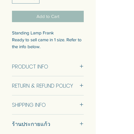
Add to Cart
Standing Lamp Frank
Ready to sell came in 1 size. Refer to
the info below.
Customization of the size is available.
Talk to us to get quotation.
PRODUCT INFO
โคมไฟแบบตั้ง
Standing Lamp Frank H 130cm (RTS)
แบบพร้อมขายมี 1 ขนาด ดูข้อมูล
RETURN & REFUND POLICY
ขนาดด้านล่าง
สามารถปรับแต่งขนาดได้ พูดคุยกับ
No Return and Refund.
เราเพื่อรับใบเสนอราคา
SHIPPING INFO
Car delivery and pickup at store is
ร้านประกายแก้ว
available.