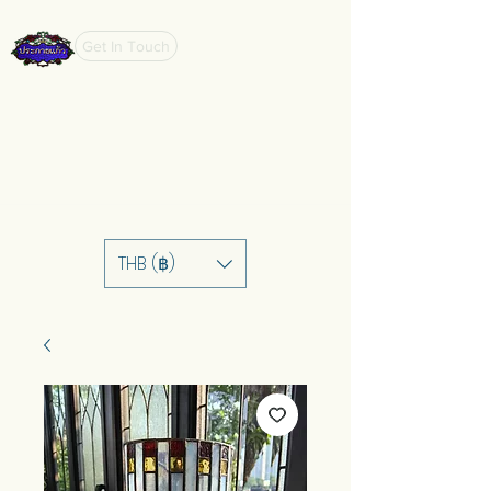
Get In Touch
THB (฿)