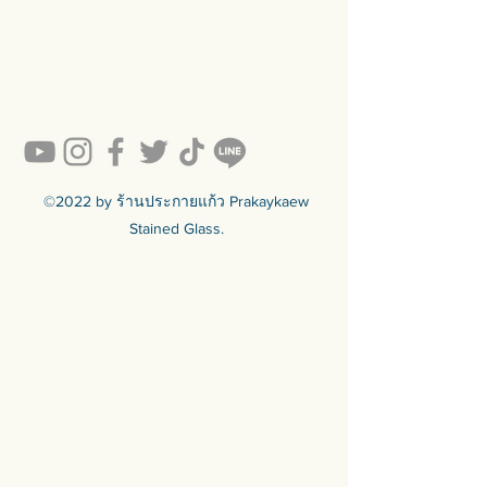
#prakaykaew คัดสรรกระจกหลาก
หลายแบบมาเพื่อคุณ…
💥ON SALE NOW💥สินค้าสวย ๆ
คุณภาพดีรอคุณอยู่เพียบ!!!
Ready to sell! กดสั่งเลย ==>
https://www.prakaykaewth.com/read
y-to-sell
สินค้ามีพร้อมจัดส่งทั่วประเทศ
🟦🟪🟦🟪🟦🟪🟦🟪🟦🟪🟦🟪🟦🟪
©2022 by ร้านประกายแก้ว Prakaykaew
ร้านประกายแก้ว Prakaykaew
Stained Glass.
Stained Glass - The Art of Stained
Glass Since 1994 We are the best
traditional stained glass studio in
Thailand.
🟦🟪🟦🟪🟦🟪🟦🟪🟦🟪🟦🟪🟦🟪
For more info >>>
🛒 สั่งซื้อได้ทางทั้ง facebook ร้าน
ประกายแก้วและทางเว็บไซต์
🌐 https://www.prakaykaewth.com/
📞 Tel: 084 671 9661