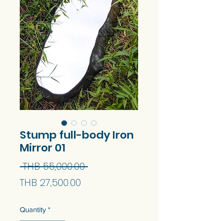
Stump full-body Iron
Mirror 01
Regular
 THB 55,000.00 
Sale
Price
THB 27,500.00
Price
Quantity
*