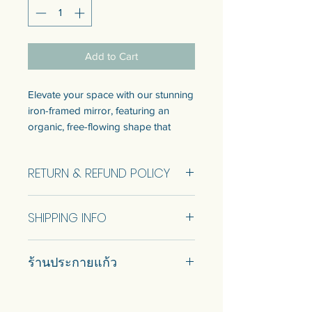
Add to Cart
Elevate your space with our stunning
iron-framed mirror, featuring an
organic, free-flowing shape that
adds a touch of artistic flair to any
room. The mirror's sturdy wooden
RETURN & REFUND POLICY
backing ensures durability, while the
attached hanger makes installation a
No Return and Refund.
breeze. This unique piece seamlessly
SHIPPING INFO
blends industrial chic with natural
elegance, making it the perfect
Car delivery and pickup at store is
statement accessory for your home
ร้านประกายแก้ว
available.
or office.
#prakaykaew คัดสรรกระจกหลาก
Iron frame mirror with wooden
หลายแบบมาเพื่อคุณ…