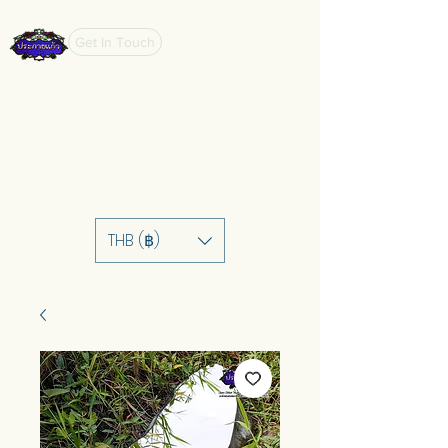
Get In Touch
THB (฿)