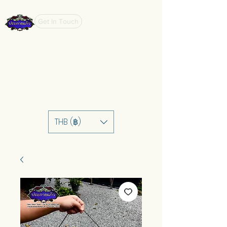
Get In Touch
THB (฿)