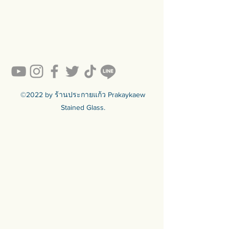
#prakaykaew คัดสรรกระจกหลาก
หลายแบบมาเพื่อคุณ…
💥ON SALE NOW💥สินค้าสวย ๆ
คุณภาพดีรอคุณอยู่เพียบ!!!
Ready to sell! กดสั่งเลย ==>
https://www.prakaykaewth.com/read
y-to-sell
สินค้ามีพร้อมจัดส่งทั่วประเทศ
🟦🟪🟦🟪🟦🟪🟦🟪🟦🟪🟦🟪🟦🟪
©2022 by ร้านประกายแก้ว Prakaykaew
ร้านประกายแก้ว Prakaykaew
Stained Glass.
Stained Glass - The Art of Stained
Glass Since 1994 We are the best
traditional stained glass studio in
Thailand.
🟦🟪🟦🟪🟦🟪🟦🟪🟦🟪🟦🟪🟦🟪
For more info >>>
🛒 สั่งซื้อได้ทางทั้ง facebook ร้าน
ประกายแก้วและทางเว็บไซต์
🌐 https://www.prakaykaewth.com/
📞 Tel: 084 671 9661