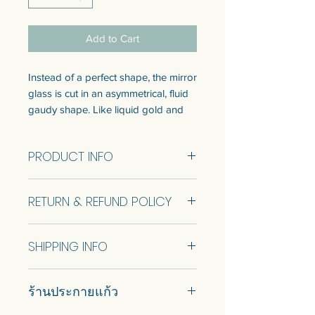
Add to Cart
Instead of a perfect shape, the mirror
glass is cut in an asymmetrical, fluid
gaudy shape. Like liquid gold and
diamonds frozen on your wall.
PRODUCT INFO
กระจกเงาที่ถูกตัดเป็นรูปทรงที่ไม่
สมมาตร ลื่นไหล และดูฉูดฉาดราวกับ
Size 37.6 x 24 Cm.
ทองคำเหลวและเพชรที่ถูกตรึงไว้บน
RETURN & REFUND POLICY
ผนังของคุณ
No Return and Refund.
SHIPPING INFO
Thailand Post and pickup at store is
ร้านประกายแก้ว
available