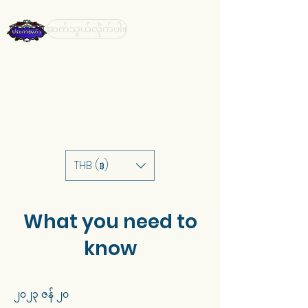
ဆက်သွယ်လိုက်ပါ။
THB (฿)
What you need to
know
၂၀၂၃ ဇန် ၂၀