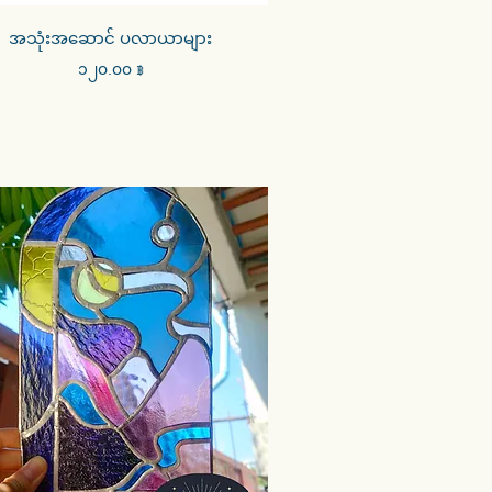
Quick View
အသုံးအဆောင် ပလာယာများ
Price
၁၂၀.၀၀ ฿