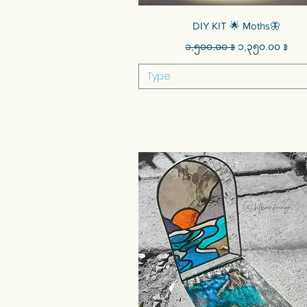
Quick View
DIY KIT 🌟 Moths🦋
Regular Price
Sale Price
၁,၅၀၀.၀၀ ฿
၁,၃၅၀.၀၀ ฿
Type