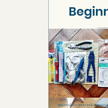
Beginn
1,000.
Quick View
ชุดอุปกรณ์ทำงานกระจกสี สเตนกลา