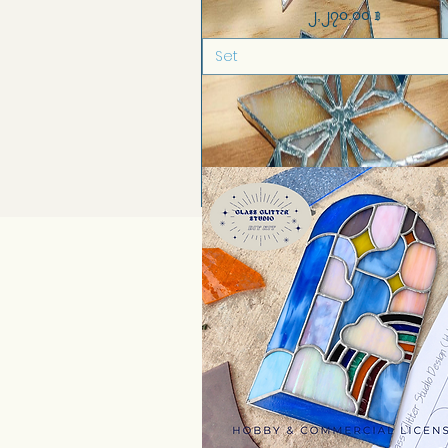
Price
၂,၂၇၀.၀၀ ฿
Set