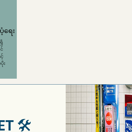
ံ့ရေး
ှိ
င်
့်
ိုး
ET 🛠