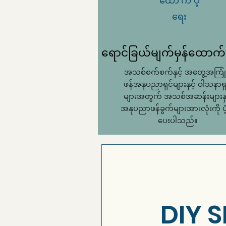
ထောက်ပံ့
ရေး
ရောင်ခြယ်မျက်မှန်ထောက်ပ
အသစ်စက်စက်နှင့် အတွေ့အကြုံရ
ဖန်အနုပညာရှင်များနှင့် ဝါသနာရှ
များအတွက် အသစ်အဆန်းများနှင
အနုပညာဖန်ခွက်များအားလုံးကို ပံ့ပ
ပေးပါသည်။
DIY S