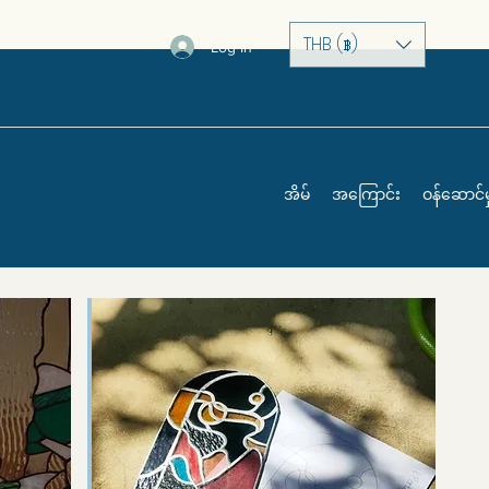
THB (฿)
Log In
အိမ်
အကြောင်း
ဝန်ဆောင်မှ