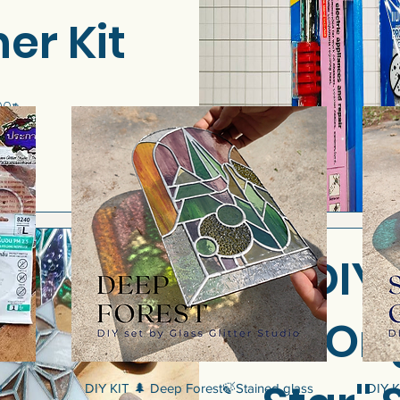
er Kit
Price
00฿
DIY 
"Or
Quick View
ส
DIY KIT 🌲 Deep Forest🍃Stained glass
DIY K