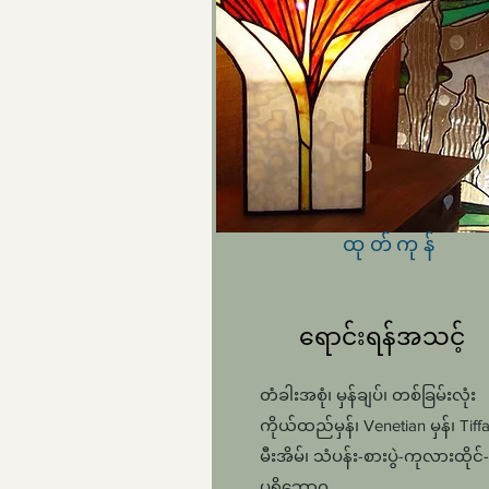
ထုတ်ကုန်
ရောင်းရန်အသင့်
တံခါးအစုံ၊ မှန်ချပ်၊ တစ်ခြမ်းလုံး
ကိုယ်ထည်မှန်၊ Venetian မှန်၊ Tiffa
မီးအိမ်၊ သံပန်း-စားပွဲ-ကုလားထိုင်-
ပရိဘောဂ