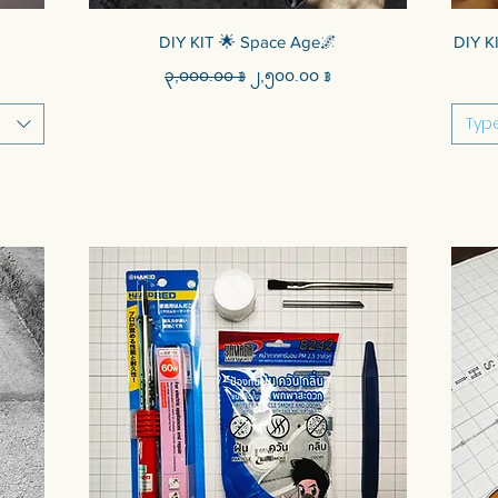
Quick View
DIY KIT 🌟 Space Age🌌
DIY K
Regular Price
Sale Price
၃,၀၀၀.၀၀ ฿
၂,၅၀၀.၀၀ ฿
Typ