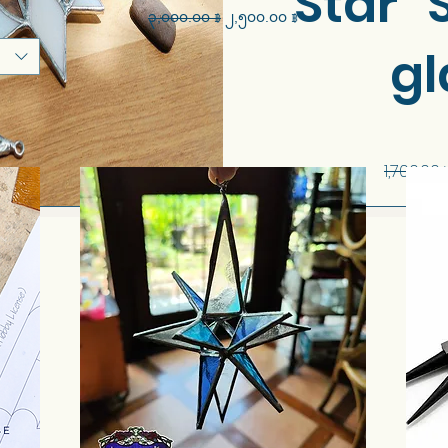
Star" 
Regular Price
Sale Price
၃,၀၀၀.၀၀ ฿
၂,၅၀၀.၀၀ ฿
gl
1,700.00