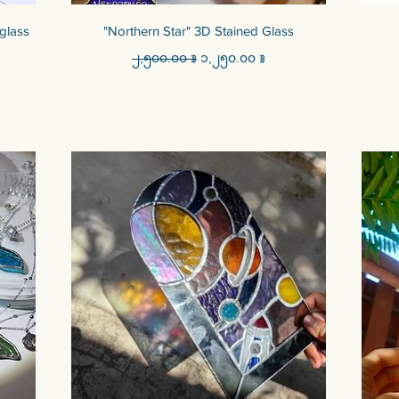
Quick View
glass
"Northern Star" 3D Stained Glass
Regular Price
Sale Price
၂,၅၀၀.၀၀ ฿
၁,၂၅၀.၀၀ ฿