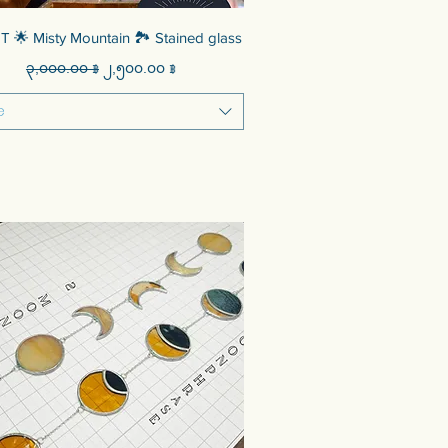
Quick View
IT 🌟 Misty Mountain 🏞 Stained glass
Regular Price
Sale Price
၃,၀၀၀.၀၀ ฿
၂,၅၀၀.၀၀ ฿
e