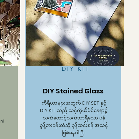
DIY KIT
DIY Stained Glass
ကိရိယာများအတွက် DIY SET နှင့်
DIY KIT သည် သင့်ကိုယ်ပိုင်နေရာ၌
သက်တောင့်သက်သာရှိသော ဖန်
ni
စွန့်စားခန်းထဲသို့ ခုန်ဆင်းရန် အသင့်
ဖြစ်နေပါပြီ။