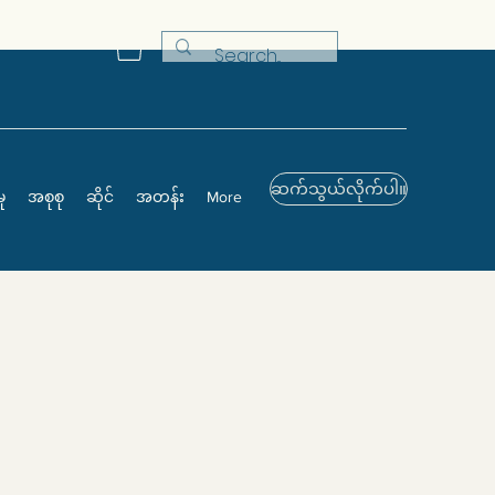
ဆက်သွယ်လိုက်ပါ။
ု
အစုစု
ဆိုင်
အတန်း
More