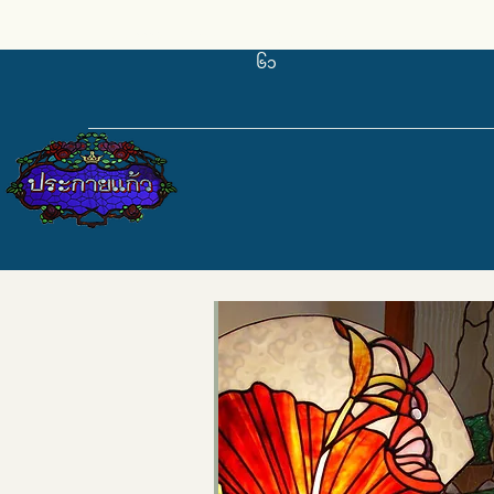
pkkglass@gmail.com
၀၈၄-၆၇၁-၉၆
၆၁