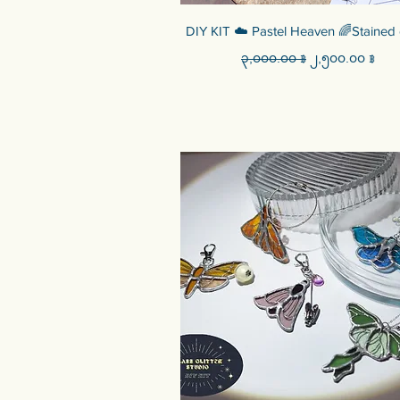
Quick View
DIY KIT ☁️ Pastel Heaven 🌈Stained 
Regular Price
Sale Price
၃,၀၀၀.၀၀ ฿
၂,၅၀၀.၀၀ ฿