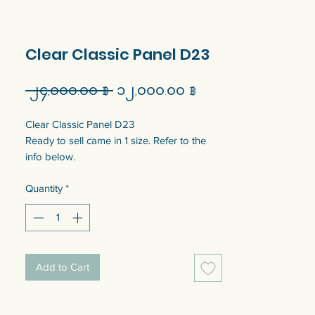
Clear Classic Panel D23
Regular
Sale
 ၂၄,၀၀၀.၀၀ ฿ 
၁၂,၀၀၀.၀၀ ฿
Price
Price
Clear Classic Panel D23
Ready to sell came in 1 size. Refer to the
info below.
Customization of the size is available. Talk
Quantity
*
to us to get quotation.
แผงกระจกคลาสสิก D23
แบบพร้อมขายมี 1 ขนาด ดูข้อมูลด้านล่าง
สามารถปรับแต่งขนาดได้ พูดคุยกับเราเพื่อรับใบ
Add to Cart
เสนอราคา