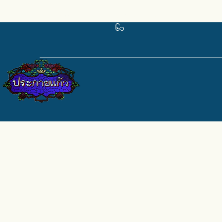
pkkglass@gmail.com
၀၈၄-၆၇၁-၉၆
၆၁