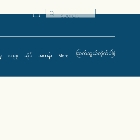
ဆက်သွယ်လိုက်ပါ။
ု
အစုစု
ဆိုင်
အတန်း
More