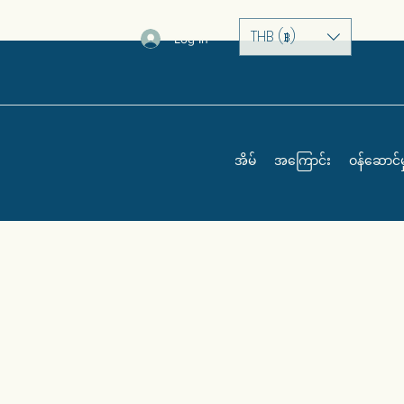
THB (฿)
Log In
အိမ်
အကြောင်း
ဝန်ဆောင်မှ