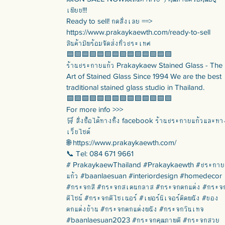
เพียบ!!!
Ready to sell! กดสั่งเลย ==>
https://www.prakaykaewth.com/ready-to-sell
สินค้ามีพร้อมจัดส่งทั่วประเทศ
🟦🟪🟦🟪🟦🟪🟦🟪🟦🟪🟦🟪🟦🟪
ร้านประกายแก้ว Prakaykaew Stained Glass - The
Art of Stained Glass Since 1994 We are the best
traditional stained glass studio in Thailand.
🟦🟪🟦🟪🟦🟪🟦🟪🟦🟪🟦🟪🟦🟪
For more info >>>
🛒 สั่งซื้อได้ทางทั้ง facebook ร้านประกายแก้วและทา
เว็บไซต์
🌐 https://www.prakaykaewth.com/
📞 Tel: 084 671 9661
# PrakaykaewThailand #Prakaykaewth #ประกาย
แก้ว #baanlaesuan #interiordesign #homedecor
#กระจกสี #กระจกสเตนกลาส #กระจกตกแต่ง #กระจ
ดีไซน์ #กระจกดีไซเนอร์ #เฟอร์นิเจอร์ติดผนัง #ของ
ตกแต่งบ้าน #กระจกตกแต่งผนัง #กระจกวินเทจ
#baanlaesuan2023 #กระจกคุณภาพดี #กระจกสวย