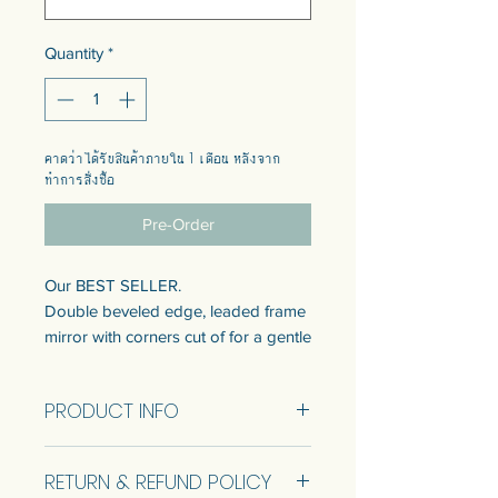
Quantity
*
คาดว่าได้รับสินค้าภายใน 1 เดือน หลังจาก
ทำการสั่งซื้อ
Pre-Order
Our BEST SELLER.
Double beveled edge, leaded frame
mirror with corners cut of for a gentle
look.
Ready to sell came in 1 size. Refer to
PRODUCT INFO
info below.
Customization of the size is available.
Made to order
Talk to us to get quotation.
RETURN & REFUND POLICY
Please select the one you want in