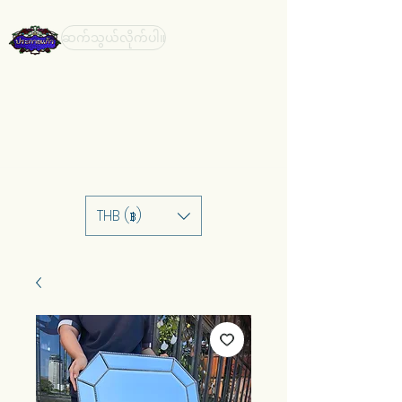
ဆက်သွယ်လိုက်ပါ။
THB (฿)