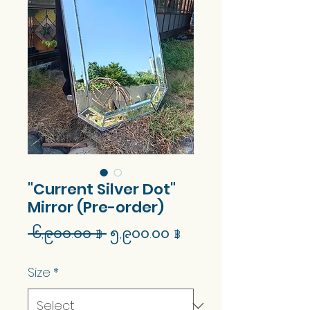
"Current Silver Dot"
Mirror (Pre-order)
Regular
Sale
 ၆,၉၀၀.၀၀ ฿ 
၅,၉၀၀.၀၀ ฿
Price
Price
Size
*