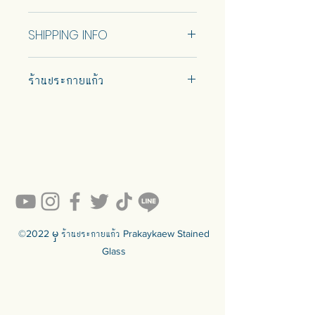
message or the store.
Come with wooden backing for
No Return and Refund.
Come with wooden backing for
safety and keyhole for wall hanging
SHIPPING INFO
safety and keyhole hanger for wall
at the back.
hanging at the back.
Car delivery and pickup at store is
สั่งทำพิเศษ
สินค้าขายดีของเรา
ร้านประกายแก้ว
available.
กรุณาเลือกแบบที่ต้องการในข้อความหรือ
ขอบเอียงสองชั้น, กระจกกรอบตะกั่วพร้อม
ติดต่อร้านค้า มาพร้อมแผ่นรองไม้เพื่อ
ตัดมุมเพื่อรูปลักษณ์ที่อ่อนโยน
#prakaykaew คัดสรรกระจกหลาก
ความปลอดภัย และที่แขวนกุญแจสำหรับ
แบบพร้อมขายมี 1 ขนาด ดูข้อมูลด้านล่าง
หลายแบบมาเพื่อคุณ…
แขวนผนังด้านหลัง
สามารถปรับแต่งขนาดได้ พูดคุยกับเรา
💥ON SALE NOW💥สินค้าสวย ๆ
คุณภาพดีรอคุณอยู่เพียบ!!!
เพื่อรับใบเสนอราคา
Ready to sell! กดสั่งเลย ==>
มาพร้อมแผ่นรองไม้เพื่อความปลอดภัย
https://www.prakaykaewth.com/read
และรูกุญแจสําหรับแขวนผนังด้านหลัง
y-to-sell
สินค้ามีพร้อมจัดส่งทั่วประเทศ
🟦🟪🟦🟪🟦🟪🟦🟪🟦🟪🟦🟪🟦🟪
©2022 မှ ร้านประกายแก้ว Prakaykaew Stained
ร้านประกายแก้ว Prakaykaew Stained
Glass
Glass - The Art of Stained Glass
Since 1994 We are the best
traditional stained glass studio in
Thailand.