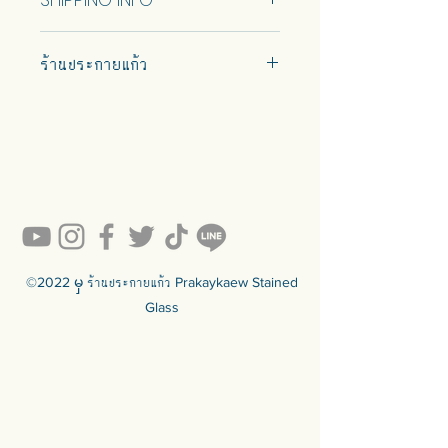
Ship using ThaiPost. Self pickup is
ร้านประกายแก้ว
available.
#prakaykaew คัดสรรกระจกหลาก
หลายแบบมาเพื่อคุณ…
💥ON SALE NOW💥สินค้าสวย ๆ
คุณภาพดีรอคุณอยู่เพียบ!!!
Ready to sell! กดสั่งเลย ==>
https://www.prakaykaewth.com/read
y-to-sell
สินค้ามีพร้อมจัดส่งทั่วประเทศ
🟦🟪🟦🟪🟦🟪🟦🟪🟦🟪🟦🟪🟦🟪
©2022 မှ ร้านประกายแก้ว Prakaykaew Stained
ร้านประกายแก้ว Prakaykaew Stained
Glass
Glass - The Art of Stained Glass
Since 1994 We are the best
traditional stained glass studio in
Thailand.
🟦🟪🟦🟪🟦🟪🟦🟪🟦🟪🟦🟪🟦🟪
For more info >>>