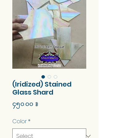
(Iridized) Stained
Glass Shard
Price
၄၅၀.၀၀ ฿
Color
*