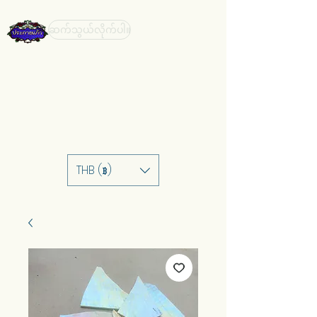
ဆက်သွယ်လိုက်ပါ။
THB (฿)