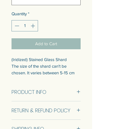
Quantity
*
Add to Cart
(Iridized) Stained Glass Shard
The size of the shard can't be
chosen. It varies between 5-15 cm
The price is 500 g
PRODUCT INFO
Minimum order quantity (MOQ) 500
g
Price per 500 G
RETURN & REFUND POLICY
No Return and Refund.
SHIPPING INFO