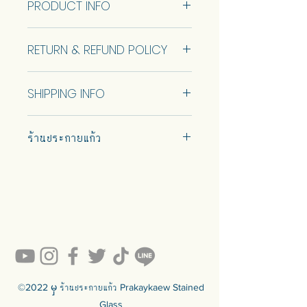
PRODUCT INFO
Ready to sell came in 1 size. Refer to
info below.
Size 81x110 cm (RTS)
Customization of the size is available.
RETURN & REFUND POLICY
*Defected* Please look at the
Talk to us to get quotation.
pictures before deciding to
No Return and Refund.
purchase.
Come with wooden backing for
SHIPPING INFO
Come with wooden backing for
safety and keyhole for wall hanging
safety and keyhole hanger for wall
at the back.
Car delivery and pickup at store is
hanging at the back. Stand+1000
ร้านประกายแก้ว
available.
baht.
กระจกขอบเจียรคู่ กรอบตะกั่วพร้อม
ลวดลายเครื่องประดับวิคตอเรียพ่นทราย
#prakaykaew คัดสรรกระจกหลาก
บนกระจกโบราณเพื่อสัมผัสที่ยิ่งใหญ่
หลายแบบมาเพื่อคุณ…
แบบพร้อมขายมี 1 ขนาด ดูข้อมูลขนาดด้าน
💥ON SALE NOW💥สินค้าสวย ๆ
คุณภาพดีรอคุณอยู่เพียบ!!!
ล่าง
Ready to sell! กดสั่งเลย ==>
สามารถปรับแต่งขนาดได้ พูดคุยกับเรา
https://www.prakaykaewth.com/read
เพื่อรับใบเสนอราคา
y-to-sell
มาพร้อมแผ่นรองไม้เพื่อความปลอดภัย
สินค้ามีพร้อมจัดส่งทั่วประเทศ
และรูกุญแจสําหรับแขวนผนังด้านหลัง
🟦🟪🟦🟪🟦🟪🟦🟪🟦🟪🟦🟪🟦🟪
©2022 မှ ร้านประกายแก้ว Prakaykaew Stained
ร้านประกายแก้ว Prakaykaew Stained
Glass