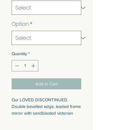
Option
*
Quantity
*
Add to Cart
Our LOVED DISCONTINUED.
Double bevelled edge, leaded frame
mirror with sandblasted victorian
ornament pattern on an antique
mirror for a grand touch.