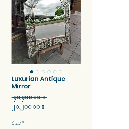
Luxurian Antique
Mirror
Regular
 ၄၀,၄၀၀.၀၀ ฿ 
Sale
Price
၂၀,၂၀၀.၀၀ ฿
Price
Size
*