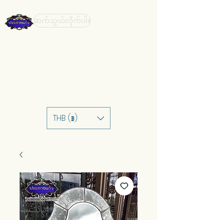
ဆက်သွယ်လိုက်ပါ။
THB (฿)