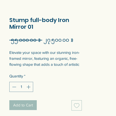
Stump full-body Iron
Mirror 01
Regular
Sale
 ၅၅,၀၀၀.၀၀ ฿ 
၂၇,၅၀၀.၀၀ ฿
Price
Price
Elevate your space with our stunning iron-
framed mirror, featuring an organic, free-
flowing shape that adds a touch of artistic
flair to any room. The mirror's sturdy
Quantity
*
wooden backing ensures durability, while
the attached hanger makes installation a
breeze. This unique piece seamlessly
blends industrial chic with natural elegance,
making it the perfect statement accessory
Add to Cart
for your home or office.