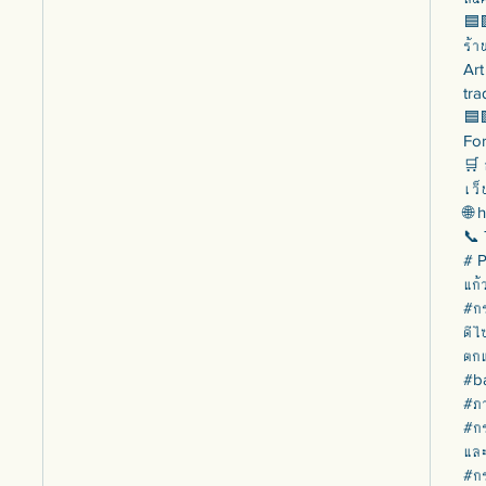
🟦
ร้า
Art
tra
🟦
For
🛒 
เว็
🌐 
📞 
# 
แก้
#ก
ดีไ
ตกแ
#b
#ภา
#ก
และ
#กร