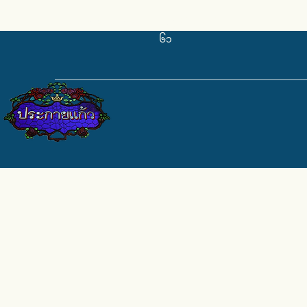
pkkglass@gmail.com
၀၈၄-၆၇၁-၉၆
၆၁