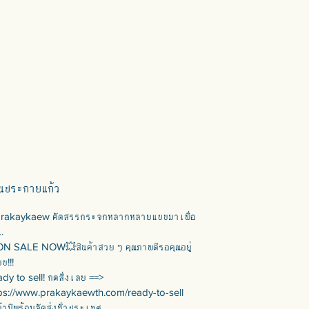
Iron frame mirror with wooden backing
and hanger
Total width 52 cm | Mirror width 44 cm
Total height 148 cm | Mirror height 143 cm
Weight 30 kg
ยกระดับพื้นที่ของคุณด้วยกระจกกรอบเหล็กสุดโดด
เด่นของเรา ที่มีรูปทรงอินทรีย์ไหลลื่นอย่างอิสระ
เพิ่มความมีศิลปะให้กับทุกห้อง ด้านหลังไม้ที่แข็ง
แรงของกระจกช่วยรับประกันความทนทาน ใน
ขณะที่ตัวแขวนที่ติดมาด้วยทำให้การติดตั้งเป็น
เรื่องง่าย ชิ้นงานที่ไม่เหมือนใครนี้ผสมผสาน
านประกายแก้ว
ความเท่แบบอุตสาหกรรมเข้ากับความสง่างาม
ตามธรรมชาติได้อย่างลงตัว ทำให้เป็นอุปกรณ์
rakaykaew คัดสรรกระจกหลากหลายแบบมาเพื่อ
ตกแต่งที่สมบูรณ์แบบสำหรับบ้านหรือสำนักงานของ
…
คุณ มาพร้อมแป้นแขวนด้านหลัง
N SALE NOW💥สินค้าสวย ๆ คุณภาพดีรอคุณอยู่
บ!!!
กระจกกรอบเหล็ก หลังไม้อัด พร้อมที่แขวนรูกุญแจ
dy to sell! กดสั่งเลย ==>
ความกว้างรวม 52 ซม. | ความกว้างกระจก 44
ps://www.prakaykaewth.com/ready-to-sell
ซม.
ค้ามีพร้อมจัดส่งทั่วประเทศ