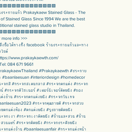
🟪🟦🟪🟦🟪🟦🟪🟦🟪🟦🟪🟦🟪
ความสูงรวม 148 ซม. | ความสูงกระจก 143 ซม.
นประกายแก้ว Prakaykaew Stained Glass - The
น้ำหนัก 30 กก.
 of Stained Glass Since 1994 We are the best
ditional stained glass studio in Thailand.
🟪🟦🟪🟦🟪🟦🟪🟦🟪🟦🟪🟦🟪
 more info >>>
สั่งซื้อได้ทางทั้ง facebook ร้านประกายแก้วและทาง
บไซต์
https://www.prakaykaewth.com/
Tel: 084 671 9661
PrakaykaewThailand #Prakaykaewth #ประกาย
ว #baanlaesuan #interiordesign #homedecor
ระจกสี #กระจกสเตนกลาส #กระจกตกแต่ง #กระจก
ซน์ #กระจกดีไซเนอร์ #เฟอร์นิเจอร์ติดผนัง #ของ
ต่งบ้าน #กระจกตกแต่งผนัง #กระจกวินเทจ
aanlaesuan2023 #กระจกคุณภาพดี #กระจกสวย
พตกแต่งห้อง #ตกแต่งผนัง #รูปภาพติดผนัง
ระจกเงา #กระจกเงาติดผนัง #บ้านและสวน #บ้าน
สวนแฟร์ #กระจกติดผนัง #กระจกประดับผนัง
ะจกแต่งบ้าน #baanlaesuanfair #กระจกแต่งหน้า