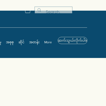
ဆက်သွယ်လိုက်ပါ။
ု
အစုစု
ဆိုင်
အတန်း
More