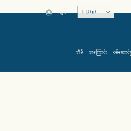
THB (฿)
Log In
အိမ်
အကြောင်း
ဝန်ဆောင်မှ