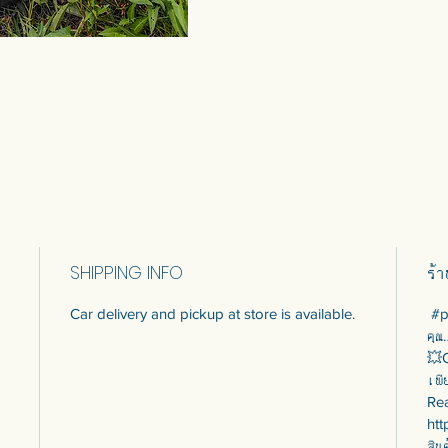
SHIPPING INFO
ร้
Car delivery and pickup at store is available.
#p
คุณ
💥O
เพีย
Rea
htt
สิน