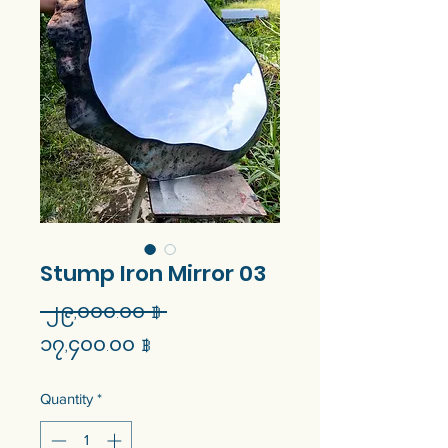
Stump Iron Mirror 03
Regular
 ၂၉,၀၀၀.၀၀ ฿ 
Sale
Price
၁၇,၄၀၀.၀၀ ฿
Price
Quantity
*