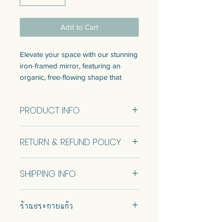
Add to Cart
Elevate your space with our stunning
iron-framed mirror, featuring an
organic, free-flowing shape that
adds a touch of artistic flair to any
room. The mirror's sturdy wooden
PRODUCT INFO
backing ensures durability, while the
attached hanger makes installation a
breeze. This unique piece seamlessly
RETURN & REFUND POLICY
blends industrial chic with natural
elegance, making it the perfect
No Return and Refund.
statement accessory for your home
SHIPPING INFO
or office.
Car delivery and pickup at store is
Iron frame mirror with wooden
ร้านประกายแก้ว
available.
backing and hanger