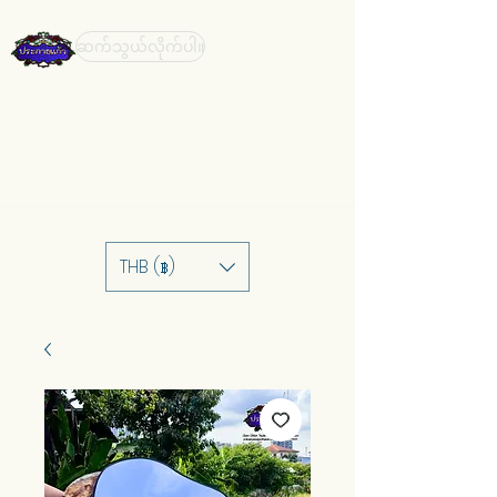
ဆက်သွယ်လိုက်ပါ။
THB (฿)