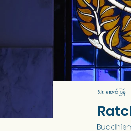
&lt; နောက်ပြန်
Ratc
Buddhism