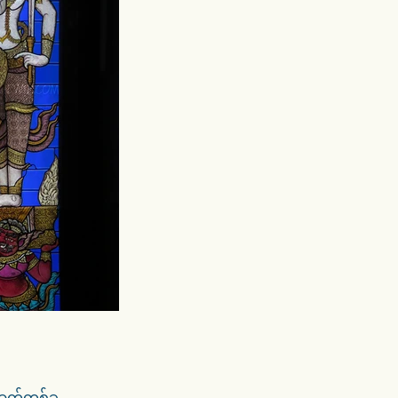
ာက်တစ်ခု