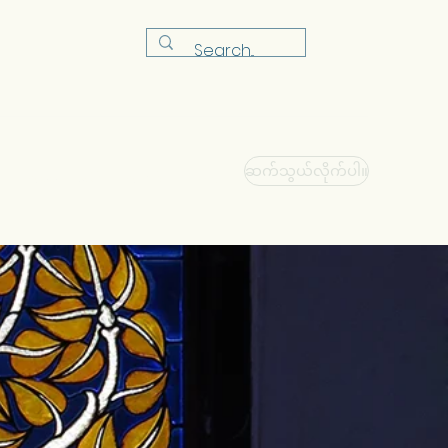
ဆက်သွယ်လိုက်ပါ။
ု
အစုစု
ဆိုင်
အတန်း
More