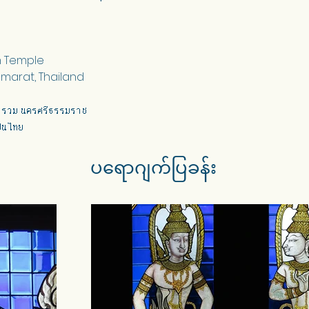
 Temple

marat, Thailand
ธารวม นครศรีธรรมราช
ินไทย
ပရောဂျက်ပြခန်း