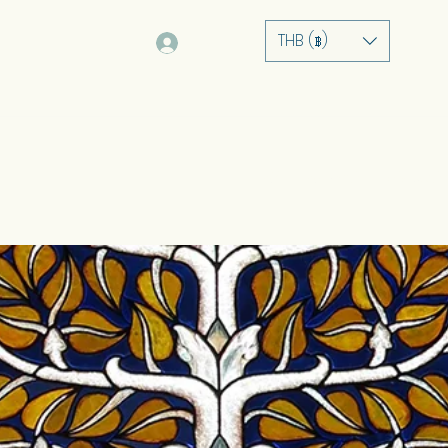
THB (฿)
Log In
အိမ်
အကြောင်း
ဝန်ဆောင်မှ