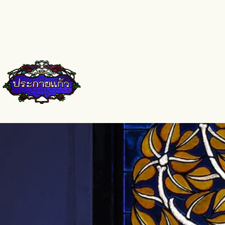
pkkglass@gmail.com
၀၈၄-၆၇၁-၉၆
၆၁