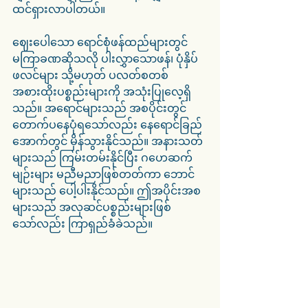
ထင်ရှားလာပါတယ်။
ဈေးပေါသော ရောင်စုံဖန်ထည်များတွင် 
မကြာခဏဆိုသလို ပါးလွှာသောဖန်၊ ပုံနှိပ်
ဖလင်များ သို့မဟုတ် ပလတ်စတစ်
အစားထိုးပစ္စည်းများကို အသုံးပြုလေ့ရှိ
သည်။ အရောင်များသည် အစပိုင်းတွင် 
တောက်ပနေပုံရသော်လည်း နေရောင်ခြည်
အောက်တွင် မှိန်သွားနိုင်သည်။ အနားသတ်
များသည် ကြမ်းတမ်းနိုင်ပြီး ဂဟေဆက်
မျဉ်းများ မညီမညာဖြစ်တတ်ကာ ဘောင်
များသည် ပေါ့ပါးနိုင်သည်။ ဤအပိုင်းအစ
များသည် အလှဆင်ပစ္စည်းများဖြစ်
သော်လည်း ကြာရှည်ခံခဲသည်။