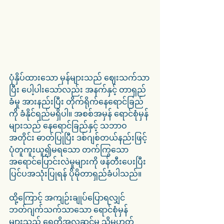
ပုံနှိပ်ထားသော မှန်များသည် ဈေးသက်သာ
ပြီး ပေါ့ပါးသော်လည်း အနက်နှင့် တာရှည်
ခံမှု အားနည်းပြီး တိုက်ရိုက်နေရောင်ခြည်
ကို ခံနိုင်ရည်မရှိပါ။ အစစ်အမှန် ရောင်စုံမှန်
များသည် နေရောင်ခြည်နှင့် သဘာဝ
အတိုင်း ဓာတ်ပြုပြီး ဒစ်ဂျစ်တယ်နည်းဖြင့် 
ပုံတူကူးယူ၍မရသော တက်ကြွသော
အရောင်ပြောင်းလဲမှုများကို ဖန်တီးပေးပြီး 
ပြင်ပအသုံးပြုရန် ပိုမိုတာရှည်ခံပါသည်။
ထို့ကြောင့် အကျဉ်းချုပ်ပြောရလျှင် 
ဘတ်ဂျက်သက်သာသော ရောင်စုံမှန်
များသည် ရေတိုအလှဆင်မှု သို့မဟုတ် 