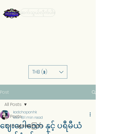
ဆက်သွယ်လိုက်ပါ။
THB (฿)
Post
All Posts
kodchaponhk
All Posts
Mar 18
1 min read
ဈေးပေါသော နှင့် ပရီမီယံ
Tools များအကြောင်း