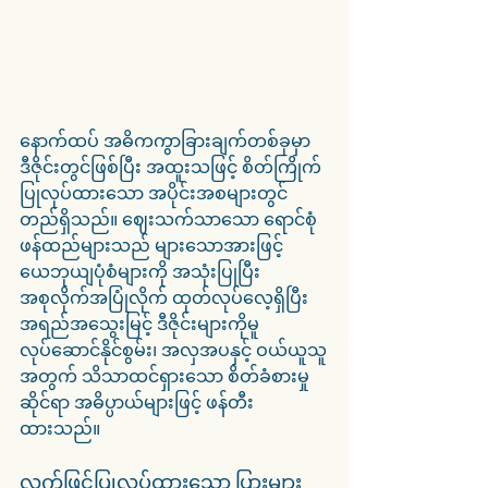
နောက်ထပ် အဓိကကွာခြားချက်တစ်ခုမှာ 
ဒီဇိုင်းတွင်ဖြစ်ပြီး အထူးသဖြင့် စိတ်ကြိုက်
ပြုလုပ်ထားသော အပိုင်းအစများတွင် 
တည်ရှိသည်။ ဈေးသက်သာသော ရောင်စုံ
ဖန်ထည်များသည် များသောအားဖြင့် 
ယေဘုယျပုံစံများကို အသုံးပြုပြီး 
အစုလိုက်အပြုံလိုက် ထုတ်လုပ်လေ့ရှိပြီး 
အရည်အသွေးမြင့် ဒီဇိုင်းများကိုမူ 
လုပ်ဆောင်နိုင်စွမ်း၊ အလှအပနှင့် ဝယ်ယူသူ
အတွက် သိသာထင်ရှားသော စိတ်ခံစားမှု
ဆိုင်ရာ အဓိပ္ပာယ်များဖြင့် ဖန်တီး
ထားသည်။
လက်ဖြင့်ပြုလုပ်ထားသော ပြားများ