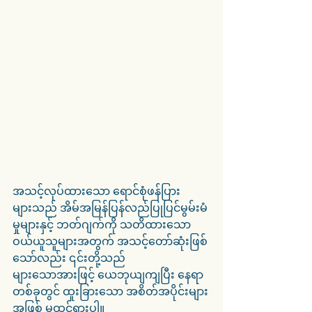
အသင့်လုပ်ထားသော ရောင်စုံဖန်ပြား
များသည် အိမ်အမြန်ပြန်လည်ပြုပြင်မွမ်းမံ
မှုများနှင့် ဘတ်ဂျက်ကို သတိထားသော 
ဝယ်ယူသူများအတွက် အသင့်တော်ဆုံးဖြစ်
သော်လည်း ၎င်းတို့သည် 
များသောအားဖြင့် ယေဘုယျကျပြီး နေရာ
တစ်ခုတွင် ထူးခြားသော အစိတ်အပိုင်းများ
အဖြစ် မထင်ရှားပါ။