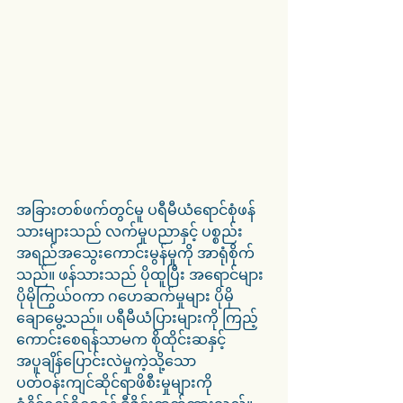
အခြားတစ်ဖက်တွင်မူ ပရီမီယံရောင်စုံဖန်
သားများသည် လက်မှုပညာနှင့် ပစ္စည်း
အရည်အသွေးကောင်းမွန်မှုကို အာရုံစိုက်
သည်။ ဖန်သားသည် ပိုထူပြီး အရောင်များ 
ပိုမိုကြွယ်ဝကာ ဂဟေဆက်မှုများ ပိုမို
ချောမွေ့သည်။ ပရီမီယံပြားများကို ကြည့်
ကောင်းစေရန်သာမက စိုထိုင်းဆနှင့် 
အပူချိန်ပြောင်းလဲမှုကဲ့သို့သော 
ပတ်ဝန်းကျင်ဆိုင်ရာဖိစီးမှုများကို 