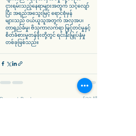
ငှားရမ်းသည့်နေရာများအတွက် သင့်လျော်
ပြီး အရည်အသွေးမြင့် ရောင်စုံမှန်
များသည် ဝယ်ယူသူအတွက် အလှအပ၊ 
တာရှည်ခံမှု၊ ဗိသုကာလက်ရာ မြှင့်တင်မှုနှင့် 
စိတ်ခံစားမှုတန်ဖိုးတို့တွင် ရင်းနှီးမြှုပ်နှံမှု
တစ်ခုဖြစ်သည်။
See All
Recent Posts