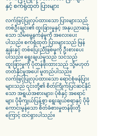
နှင့် စက်ရုံထုတ် ပြားများ
လက်ဖြင့်ပြုလုပ်ထားသော ပြားများသည် 
တစ်ဦးချင်း၏ ထူးခြားမှုနှင့် အနုပညာဆန်
သော သိမ်မွေ့နက်နဲမှုကို အလေးပေး
ပါသည်။ စက်ရုံထုတ် ပြားများသည် မြန်
နှုန်းနှင့် တစ်ပြေးညီဖြစ်မှုကို ဦးစားပေး
ပါသည်။ ရွေးချယ်မှုသည် သင်သည် 
ထူးခြားမှုကို ပိုတန်ဖိုးထားသည် သို့မဟုတ် 
တတ်နိုင်မှုအပေါ် မူတည်ပါသည်။
လက်ဖြင့်ပြုလုပ်ထားသော ရောင်စုံဖန်ပြား
များသည် ၎င်းတို့၏ စိတ်ကြိုက်ပြင်ဆင်နိုင်
သော အရွယ်အစားများ၊ ပုံစံနှင့် အရောင်
များ ပိုမိုကျယ်ပြန့်စွာ ရွေးချယ်စရာနှင့် ပိုမို
ကောင်းမွန်သော စိတ်ခံစားမှုတန်ဖိုးတို့
ကြောင့် ထင်ရှားပါသည်။