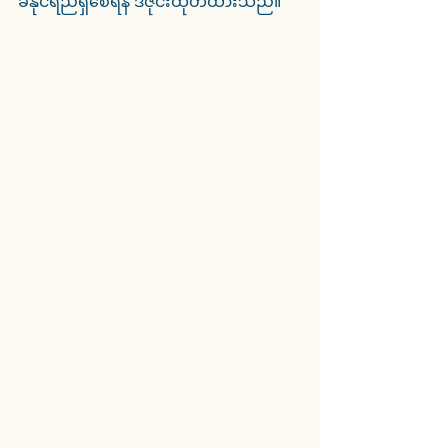
ခံနိုင်ရည်ရှိစေရန် ဒီဇိုင်းထုတ်ထားသည်။