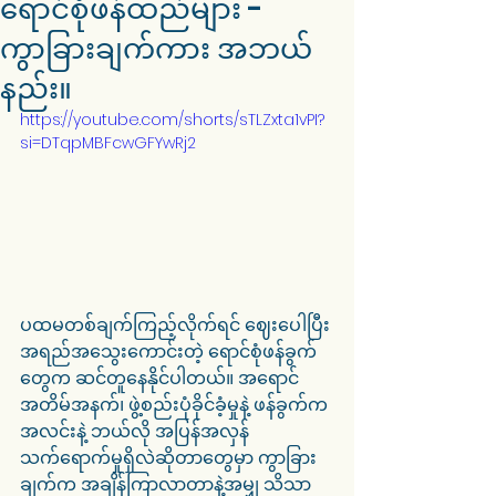
ရောင်စုံဖန်ထည်များ -
ကွာခြားချက်ကား အဘယ်
နည်း။
https://youtube.com/shorts/sTLZxta1vPI?
si=DTqpMBFcwGFYwRj2
ပထမတစ်ချက်ကြည့်လိုက်ရင် ဈေးပေါပြီး 
အရည်အသွေးကောင်းတဲ့ ရောင်စုံဖန်ခွက်
တွေက ဆင်တူနေနိုင်ပါတယ်။ အရောင်
အတိမ်အနက်၊ ဖွဲ့စည်းပုံခိုင်ခံ့မှုနဲ့ ဖန်ခွက်က 
အလင်းနဲ့ ဘယ်လို အပြန်အလှန် 
သက်ရောက်မှုရှိလဲဆိုတာတွေမှာ ကွာခြား
ချက်က အချိန်ကြာလာတာနဲ့အမျှ သိသာ