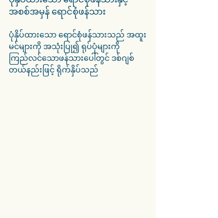
အစစ်အမှန် ရောင်စုံဖန်သား
ပုံနှိပ်ထားသော ရောင်စုံဖန်သားသည် အထူး
မင်များကို အသုံးပြု၍ ရုပ်ပုံများကို 
ကြည်လင်သောဖန်သားပေါ်တွင် ဒစ်ဂျစ်
တယ်နည်းဖြင့် ရိုက်နှိပ်သည်