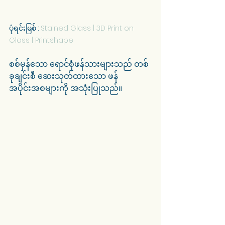
ပုံရင်းမြစ် : 
Stained Glass | 3D Print on 
Glass | Printshape
စစ်မှန်သော ရောင်စုံဖန်သားများသည် တစ်
ခုချင်းစီ ဆေးသုတ်ထားသော ဖန်
အပိုင်းအစများကို အသုံးပြုသည်။