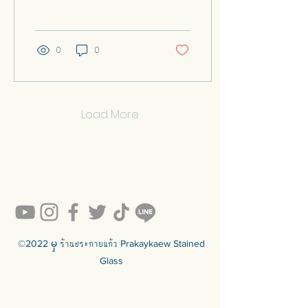
ထားသော အလှဆင်ဖန်သား
အမျိုးအစားတစ်ခုဖြစ်သည်။
ထူးခြားသောနည်းပညာများ
ကို အသုံးပြုခြင်းဖြင့်
0
0
အနုပညာလက်ရာတစ်ခုနှင့်
သဘာဝအလင်းရောင်ကို လှပ
စွာနှင့် အတိုင်းအတာရှိရှိ
ယူဆောင်လာပေးသည့်
ပြတင်းပေါက်တစ်ခုကို ဖြစ်
Load More
ပေါ်စေပါသည်။ ၎င်းသည် ဂန္
ထဝင်၊ ခေတ်မီ သို့မဟုတ်
ခေတ်ပြိုင်အိမ်ပုံစံများအတွက်
သင့်လျော်ပါသည်။ တပ်ဆင်
ရန် မဆုံးဖြတ်မီ လူအများစု
တွင် တာရှည်ခံမှု၊ ပြုပြင်
ထိန်းသိမ်းမှု၊ ပြုပြင်မှု
သို့မဟုတ်...
©2022 မှ ร้านประกายแก้ว Prakaykaew Stained
Glass