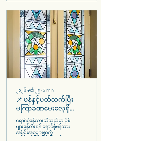
၎င်းတို့၏အမည်များကို အမြဲ
မှတ်တမ်းတင်မထား
သော်လည်း အနုပညာပုံစံ
အတွက် အခြေခံကျသော
ပံ့ပိုးကူညီမှုများရှိသော
အမျိုးသမီးအများအပြားက
ပါ ပုံဖော်ခဲ့ကြသည်။ ဤ
အမျိုးသမီးများ၏
ဇာတ်လမ်းများကို စူးစမ်း
လေ့လာခြင်းဖြင့် ရောင်စုံ
ဖန်ထည်အနုပညာ၏ ပိုမို
ပြီးပြည့်စုံပြီး လှုံ့ဆော်မှုဖြစ်
စေသော...
၂၀၂၆ မတ် ၂၉
∙
2
min
📌 ဖန်နှင့်ပတ်သက်ပြီး
မကြာခဏမေးလေ့ရှိသော
မေးခွန်းများ- တပ်ဆင်ခြင်း
ရောင်စုံဖန်သားဆိုသည်မှာ ပုံစံ
မပြုမီ သင်သိထားရမည့်
များဖန်တီးရန် ရောင်စုံဖန်သား
အပိုင်းအစများစွာကို
အချက်များ။
ပေါင်းစပ်ခြင်းဖြင့် ပြုလုပ်