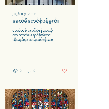
၂၀၂၆ ဧ ၇
∙
2
min
ခေတ်မီရောင်စုံဖန်ခွက်။
ခေတ်သစ် ရောင်စုံဖန်သားဆို
တာ ဘာလဲ။ ရောင်စုံဖန်သား
ဆိုသည်မှာ အလှဆင်ဖန်သား
နည်းပညာတစ်ခုဖြစ်ပြီး ခဲ
သို့မဟုတ် ကြေးနီသတ္တုပြား
ဖြင့် ပေါင်းစပ်ထားသော
ရောင်စုံဖန်သားအပိုင်းအစ
များစွာကို ပုံစံများ သို့မဟုတ်
ရုပ်ပုံများအဖြစ် အသုံးပြု
0
0
ထားသည်။ သဘာဝ
သို့မဟုတ် လူလုပ်
အလင်းရောင်များ ဖြတ်သန်း
သွားသောအခါ ရောင်စုံဖန်
သားသည် လှပပြီး
တက်ကြွသောအရောင်များ
ဖြင့် တောက်ပလာပြီး မည်
သည့်နေရာကိုမဆို ထူးခြားပြီး